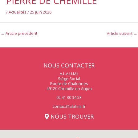
PIERRE DE CHEMILLÉ
/
Actualités
/
25 juin 2026
←
Article précédent
Article suivant
→
NOUS CONTACTER
A.L.A.H.M.I
Siège Social
Route de Chalonnes
49120 Chemillé en Anjou
02 41 30 34 53
contact@alahmi.fr
NOUS TROUVER