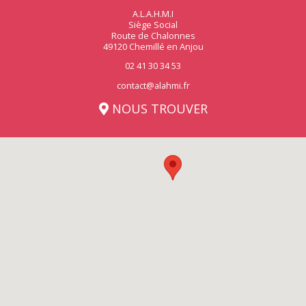
A.L.A.H.M.I
Siège Social
Route de Chalonnes
49120 Chemillé en Anjou
02 41 30 34 53
contact@alahmi.fr
NOUS TROUVER