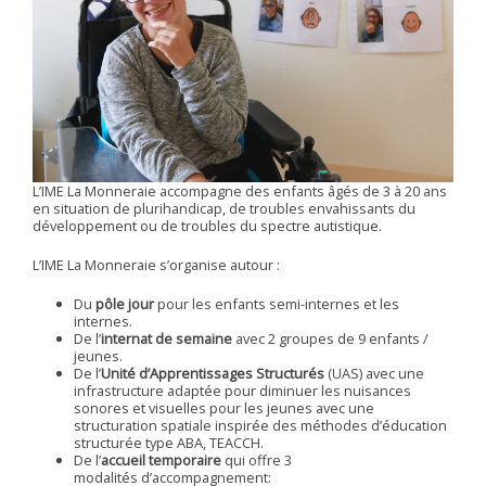
L’IME La Monneraie accompagne des enfants âgés de 3 à 20 ans
en situation de plurihandicap, de troubles envahissants du
développement ou de troubles du spectre autistique.
L’IME La Monneraie s’organise autour :
Du
pôle jour
pour les enfants semi-internes et les
internes.
De l’
internat de semaine
avec 2 groupes de 9 enfants /
jeunes.
De l’
Unité d’Apprentissages Structurés
(UAS) avec une
infrastructure adaptée pour diminuer les nuisances
sonores et visuelles pour les jeunes avec une
structuration spatiale inspirée des méthodes d’éducation
structurée type ABA, TEACCH.
De l’
accueil temporaire
qui offre 3
modalités d’accompagnement: