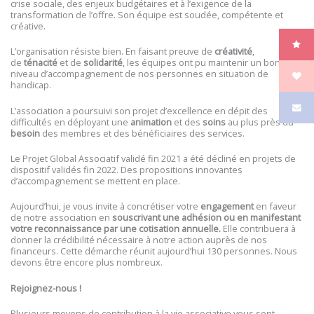
crise sociale, des enjeux budgétaires et à l’exigence de la
transformation de l’offre. Son équipe est soudée, compétente et
créative.
L’organisation résiste bien. En faisant preuve de
créativité
,
de
ténacité
et de
solidarité
, les équipes ont pu maintenir un bon
niveau d’accompagnement de nos personnes en situation de
handicap.
L’association a poursuivi son projet d’excellence en dépit des
difficultés en déployant une
animation
et des
soins
au plus près du
besoin
des membres et des bénéficiaires des services.
Le Projet Global Associatif validé fin 2021 a été décliné en projets de
dispositif validés fin 2022. Des propositions innovantes
d’accompagnement se mettent en place.
Aujourd’hui, je vous invite à concrétiser votre
engagement
en faveur
de notre association en
souscrivant une adhésion ou en manifestant
votre reconnaissance par une cotisation annuelle.
Elle contribuera à
donner la crédibilité nécessaire à notre action auprès de nos
financeurs. Cette démarche réunit aujourd’hui 130 personnes. Nous
devons être encore plus nombreux.
Rejoignez-nous !
Plusieurs moyens de contribution à la vie associative vous sont