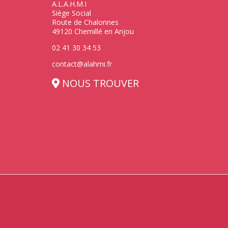
A.L.A.H.M.I
Siège Social
Route de Chalonnes
49120 Chemillé en Anjou
02 41 30 34 53
contact@alahmi.fr
NOUS TROUVER