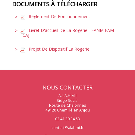
DOCUMENTS À TÉLÉCHARGER
Règlement De Fonctionnement
Livret D'accueil De La Rogerie - EANM EAM
CAJ
Projet De Dispositif La Rogerie
NOUS CONTACTER
A.L.A.H.M.I
Siège Social
Route de Chalonnes
49120 Chemillé en Anjou
02 41 30 34 53
contact@alahmi.fr