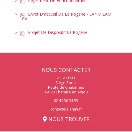
Règlement De Fonctionnement
Livret D'accueil De La Rogerie - EANM EAM
CAJ
Projet De Dispositif La Rogerie
NOUS CONTACTER
A.L.A.H.M.I
Siège Social
Route de Chalonnes
49120 Chemillé en Anjou
02 41 30 34 53
contact@alahmi.fr
NOUS TROUVER