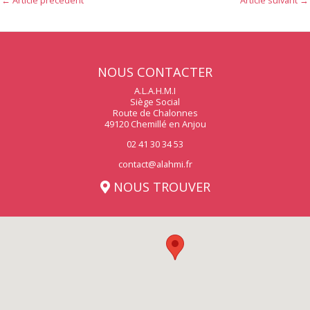
←
Article précédent
Article suivant
→
NOUS CONTACTER
A.L.A.H.M.I
Siège Social
Route de Chalonnes
49120 Chemillé en Anjou
02 41 30 34 53
contact@alahmi.fr
NOUS TROUVER