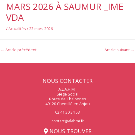
MARS 2026 À SAUMUR _IME
VDA
/
Actualités
/
23 mars 2026
←
Article précédent
Article suivant
→
NOUS CONTACTER
A.L.A.H.M.I
Siège Social
Route de Chalonnes
49120 Chemillé en Anjou
02 41 30 34 53
contact@alahmi.fr
NOUS TROUVER