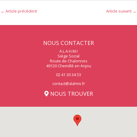
←
Article précédent
Article suivant
→
NOUS CONTACTER
A.L.A.H.M.I
Siège Social
Route de Chalonnes
49120 Chemillé en Anjou
02 41 30 34 53
contact@alahmi.fr
NOUS TROUVER