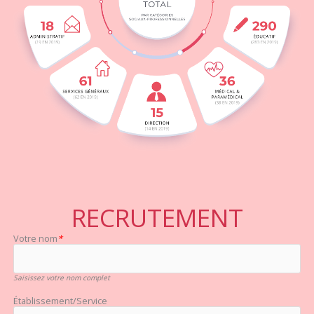
RECRUTEMENT
Votre nom
*
Saisissez votre nom complet
Établissement/Service