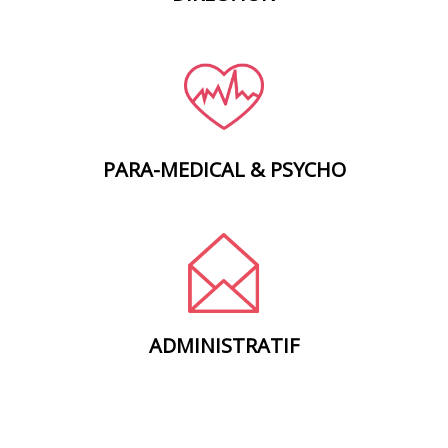
ERGOTHÉRAPEUTE, INFIRMIER(IÈRE), KINÉSITHÉRAPEUTE,
MÉDECIN, ORTHOPHONISTE, PSYCHOLOGUE,
PSYCHOMOTRICIEN(NE)
PARA-MEDICAL & PSYCHO
AGENT ADMINISTRATIF, COMPTABLE, GESTIONNAIRE PAYE,
SECRÉTAIRE, ASSISTANT(E) DE DIRECTION, RESPONSABLE
DÉVELOPPEMENT RH, RESPONSABLE PAIE, RESPONSABLE DES
SERVICES INFORMATIQUE, RESPONSABLE HYGIÈNE SÉCURITÉ
ADMINISTRATIF