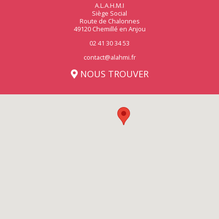
A.L.A.H.M.I
Siège Social
Route de Chalonnes
49120 Chemillé en Anjou
02 41 30 34 53
contact@alahmi.fr
NOUS TROUVER