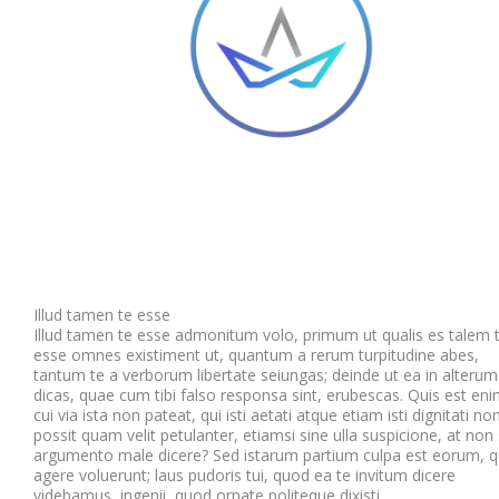
Illud tamen te esse
Illud tamen te esse admonitum volo, primum ut qualis es talem 
esse omnes existiment ut, quantum a rerum turpitudine abes,
tantum te a verborum libertate seiungas; deinde ut ea in alterum
dicas, quae cum tibi falso responsa sint, erubescas. Quis est eni
cui via ista non pateat, qui isti aetati atque etiam isti dignitati no
possit quam velit petulanter, etiamsi sine ulla suspicione, at non
argumento male dicere? Sed istarum partium culpa est eorum, q
agere voluerunt; laus pudoris tui, quod ea te invitum dicere
videbamus, ingenii, quod ornate politeque dixisti.